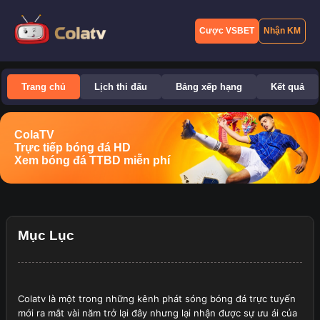
Cược VSBET
Nhận KM
Trang chủ
Lịch thi đấu
Bảng xếp hạng
Kết quả
ColaTV
Trực tiếp bóng đá HD
Xem bóng đá TTBD miễn phí
Mục Lục
Colatv
là một trong những kênh phát sóng bóng đá trực tuyến
mới ra mắt vài năm trở lại đây nhưng lại nhận được sự ưu ái của